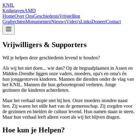
KNIL
KnilgravenAMD
Home
Over Ons
Geschiedenis
Vrijstelling
Grafrechten
Monumenten
Nieuws
Video's
Links
Doneer
Contact
Vrijwilligers & Supporters
Wil je helpen deze geschiedenis levend te houden?
Als wij het niet doen... wie dan? Op de begraafplaatsen in Assen en
Midden-Drenthe liggen onze vaders, moeders, opa's en oma's én
hun jonggestorven kinderen. Mannen die dienden onder de vlag van
het KNIL. Mannen die hun geboortegrond verlieten. Jonge
gezinnen die kinderen achterlieten.
Maar het verhaal stopte niet bij hen. Onze moeders stonden naast
hen. Zij waren het stille hart van de gemeenschap. Zij zorgden voor
de gezinnen en hielden de cultuur levend. Hun namen staan in steen.
Maar hun verhaal leeft alleen voort als wij het blijven dragen.
Hoe kun je Helpen?